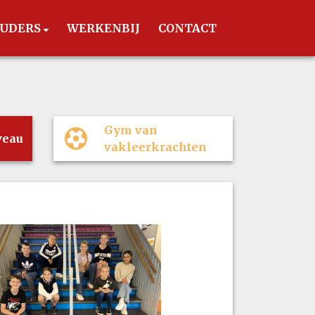
UDERS
WERKENBIJ
CONTACT
Gym van
veau
vakleerkrachten