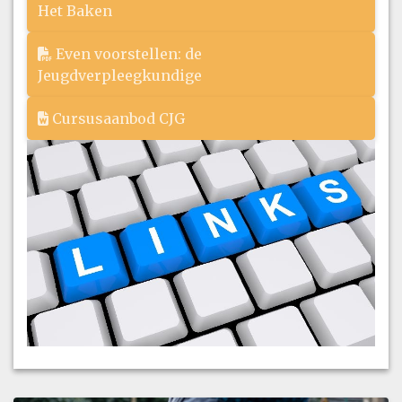
Het Baken
Even voorstellen: de
Jeugdverpleegkundige
Cursusaanbod CJG